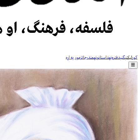
کور
لیکنې
ګڼې
دفترونه
داستانونه
مندرجات
زموږ په اړه