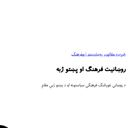
څېړنیزه مقاله
پیر روښان
پښتو ژبه
فرهنګ
روښانیت فرهنګ او پښتو ژبه
د روښاني غورځنګ فرهنګي سیاستونه او د پښتو ژبې مقام