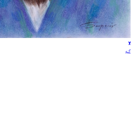
۷
ګڼه