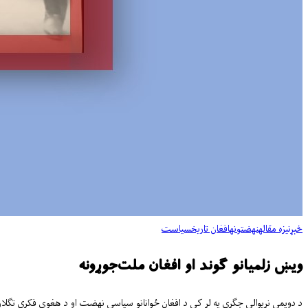
څېړنیزه مقاله
نهضتونه
افغان تاریخ
سیاست
ویښ زلمیانو گوند او افغان ملت‌جوړونه
د دویمې نړیوالې جګړې په لړ کې د افغان ځوانانو سیاسي نهضت او د هغوی فکري تګلار