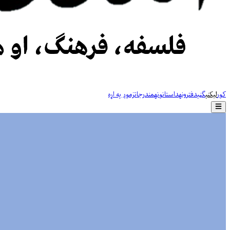
کور
لیکنې
ګڼې
دفترونه
داستانونه
مندرجات
زموږ په اړه