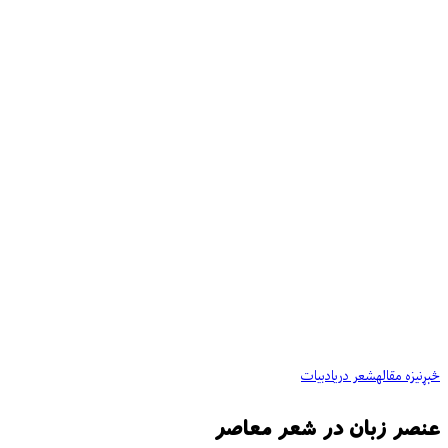
څېړنیزه مقاله
شعر دری
ادبیات
عنصر زبان در شعر معاصر