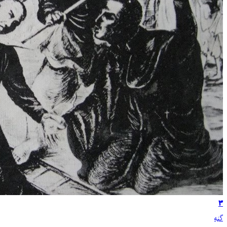
۳
ګڼه