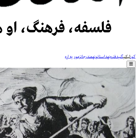
کور
لیکنې
ګڼې
دفترونه
داستانونه
مندرجات
زموږ په اړه