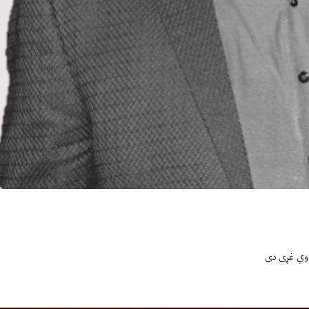
اوي غړی دی