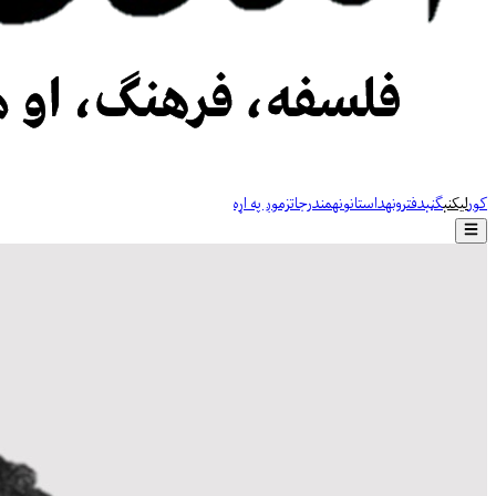
کور
لیکنې
ګڼې
دفترونه
داستانونه
مندرجات
زموږ په اړه