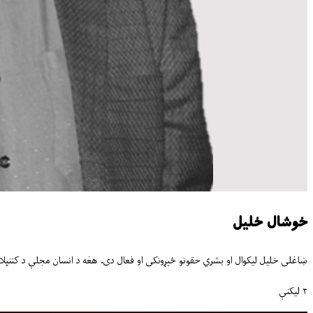
خوشال خلیل
ښاغلی خلیل لیکوال او بشري حقونو څېړونکی او فعال دی. هغه د انسان مجلې د کتنپل
۳
لیکنې