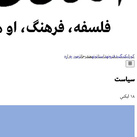
کور
لیکنې
ګڼې
دفترونه
داستانونه
مندرجات
زموږ په اړه
سیاست
۱۸ لیکنې