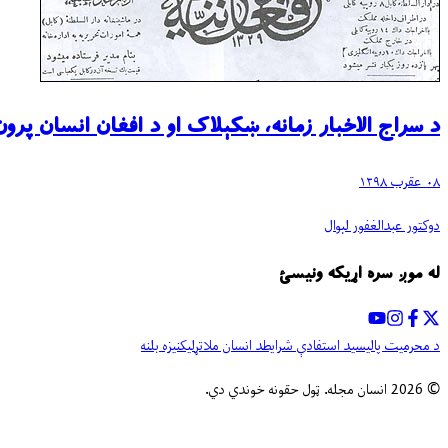
ﺩ ﺳﺮﺍﺝ ﺍﻻﺧﺒﺎﺭ ﺯﻣﺎﻧﻪ، ښکېلاک ﺍﻭ ﺩ ﺍﻓﻐﺎﻥ ﺍﻧﺴﺎﻥ ﭘﺮﻭﻥ
۰۸ عقرب ۱۳۹۸
دوکتور عبدالغفور لېوال
له موږ سره اړیکه ونیسئ
د محرمیت پالیسي
د استفادې شرایط
د انسان ملاتړ
لیکنیزه بلنه
©
2026
انسان مجله. ټول حقونه خوندي دي.