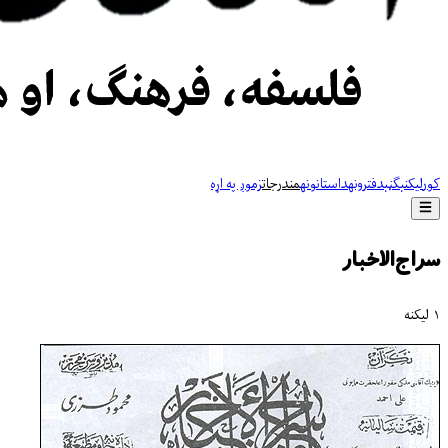
کور
لیکنې
ګڼې
دفترونه
داستانونه
مندرجات
زموږ په اړه
سراج‌الاخبار
۱ لیکنه