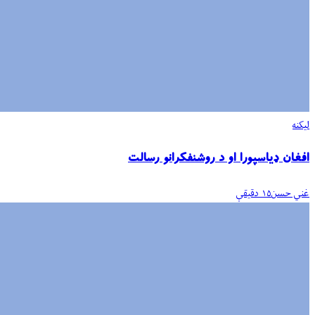
لیکنه
افغان ډیاسپورا او د روشنفکرانو رسالت
غني حسن
۱۵ دقیقې