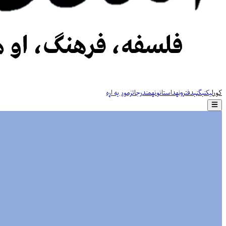
کور
لیکنې
ګڼې
دفترونه
داستانونه
مندرجات
زموږ په اړه